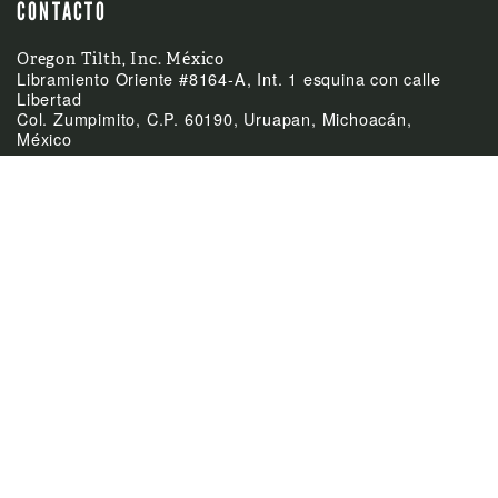
CONTACTO
Oregon Tilth, Inc. México
Libramiento Oriente #8164-A, Int. 1 esquina con calle
Libertad
Col. Zumpimito, C.P. 60190, Uruapan, Michoacán,
México
(52)-452-255-0953
Teléfono
mexico@tilth.org
Email



ÚLTIMAS NOTICIAS
Feb
El Acuerdo de
24:
Equivalencia entre
México y Canadá
Feb
Cierre de las oficinas el