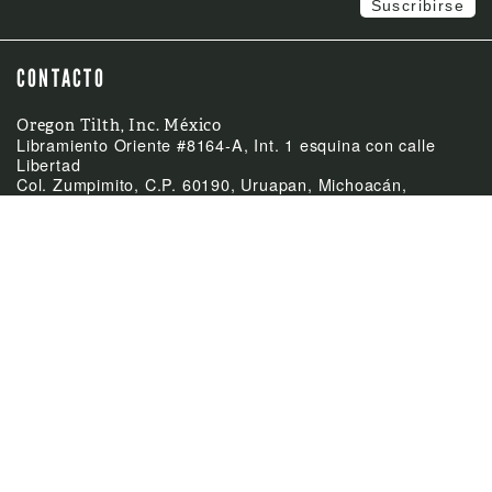
CONTACTO
Oregon Tilth, Inc. México
Libramiento Oriente #8164-A, Int. 1 esquina con calle
Libertad
Col. Zumpimito, C.P. 60190, Uruapan, Michoacán,
México
(52)-452-255-0953
Teléfono
mexico@tilth.org
Email



ÚLTIMAS NOTICIAS
Feb
El Acuerdo de
24:
Equivalencia entre