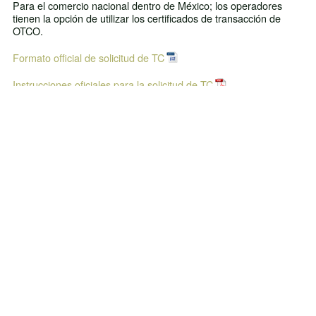
Para el comercio nacional dentro de México; los operadores
tienen la opción de utilizar los certificados de transacción de
OTCO.
Formato official de solicitud de TC
Instrucciones oficiales para la solicitud de TC
Exportaciones desde México
Para los productos que van de México a EE. UU., se requieren
certificados de importación NOP.
Para los productos que van de México a Canadá, el acuerdo
comercial requiere un certificado de transacción. Para los
productos que van de México a la Unión Europea, Suiza, Suecia
o el Reino Unido de Gran Bretaña e Irlanda del Norte, se
requiere un certificado de transacción.
Elija a continuación los certificados de transacción