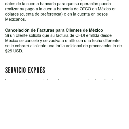
datos de la cuenta bancaria para que su operación pueda
realizar su pago a la cuenta bancaria de OTCO en México en
dólares (cuenta de preferencia) o en la cuenta en pesos
Mexicanos.
Cancelación de Facturas para Clientes de México
Si un cliente solicita que su factura de CFDI emitida desde
México se cancele y se vuelva a emitir con una fecha diferente,
se le cobrará al cliente una tarifa adicional de procesamiento de
$25 USD.
SERVICIO EXPRÉS
Las operaciones orgánicas algunas veces enfrentan situaciones
en las que requieren ser certificadas con mas rapidez. Para
poder atender a operaciones que se encuentran en esta
situación, OTCO ha creado el Servicio Exprés, el cual aplica
para nuevos solicitantes y clientes certificados que deseen
modificar su plan de manejo orgánico para dar de alta
parcelas/sitios de producción o instalaciones (OSP). El servicio
exprés tiene un costo adicional de $4,000 USD. Esta tarifa es
adicional a las tarifas básicas de certificación descritas
previamente. Si usted está solicitando ser certificado bajo tipos