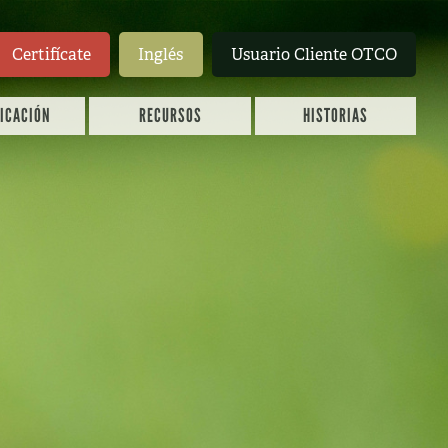
Certifícate
Inglés
Usuario Cliente OTCO
FICACIÓN
RECURSOS
HISTORIAS