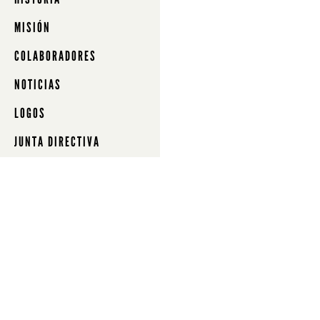
MISIÓN
COLABORADORES
NOTICIAS
LOGOS
JUNTA DIRECTIVA
MEMBRESÍA
SUSCRIBIRSE
CONTA
Oregon
Librami
esquina
Col. Zu
Uruapa