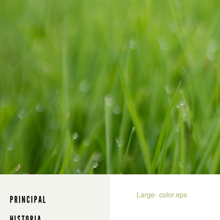
Large- color.eps
PRINCIPAL
HISTORIA