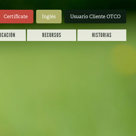
Certifícate
Inglés
Usuario Cliente OTCO
FICACIÓN
RECURSOS
HISTORIAS