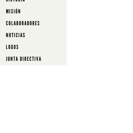
MISIÓN
COLABORADORES
NOTICIAS
LOGOS
JUNTA DIRECTIVA
MEMBRESÍA
SUSCRIBIRSE
CONTA
Oregon
Librami
esquina
Col. Zu
Uruapa