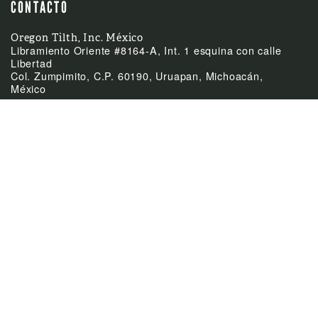
CONTACTO
Oregon Tilth, Inc. México
Libramiento Oriente #8164-A, Int. 1 esquina con calle
Libertad
Col. Zumpimito, C.P. 60190, Uruapan, Michoacán,
México
(52)-452-255-0953
Teléfono
mexico@tilth.org
Email



ÚLTIMAS NOTICIAS
Feb
El Acuerdo de
24:
Equivalencia entre
México y Canadá
Feb
Cierre de las oficinas el