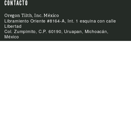
CONTACTO
Oregon Tilth, Inc. México
Libramiento Oriente #8164-A, Int. 1 esquina con calle
Libertad
Col. Zumpimito, C.P. 60190, Uruapan, Michoacán,
México
(52)-452-255-0953
Teléfono
mexico@tilth.org
Email



ÚLTIMAS NOTICIAS
Feb
El Acuerdo de
24:
Equivalencia entre
México y Canadá
Feb
Cierre de las oficinas el