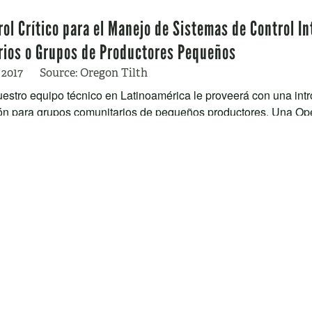
rol Crítico para el Manejo de Sistemas de Control I
ios o Grupos de Productores Pequeños
 2017
Source: Oregon Tilth
estro equipo técnico en Latinoamérica le proveerá con una intr
ión para grupos comunitarios de pequeños productores. Una Ope
s – La Evaluación y Manejo de Riesgos a la Integr
es de Manejo Orgánico
, 2017
Source: Oregon Tilth
ta a revisar el webinario denominado “Negocios Riesgosos – La 
a Integridad Orgánica en Planes de Manejo Orgánico.” Por...
 orgánica bajo la Ley de Productos Orgánicos de Méx
Source: Oregon Tilth