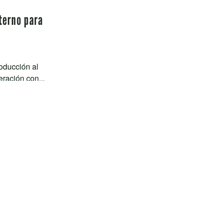
nterno para
oducción al
ración con...
idad
Evaluación y
ico LPO