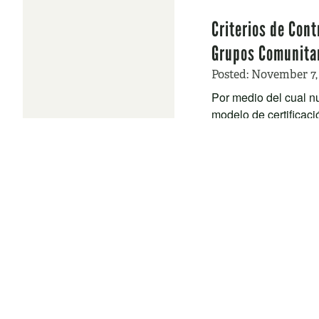
Criterios de Cont
Grupos Comunitar
Posted:
November 7,
Por medio del cual nu
modelo de certificac
Negocios Riesgoso
Orgánica en Plan
Posted:
September 12
Oregon Tilth les invi
Manejo de Riesgos a l
La Certificación
Posted:
June 15, 2017