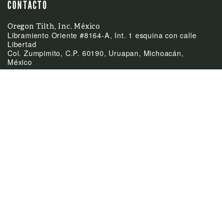
CONTACTO
Oregon Tilth, Inc. México
Libramiento Oriente #8164-A, Int. 1 esquina con calle
Libertad
Col. Zumpimito, C.P. 60190, Uruapan, Michoacán,
México
(52)-452-255-0953
Teléfono
mexico@tilth.org
Email



ÚLTIMAS NOTICIAS
Feb
El Acuerdo de
24:
Equivalencia entre
México y Canadá
Feb
Cierre de las oficinas el