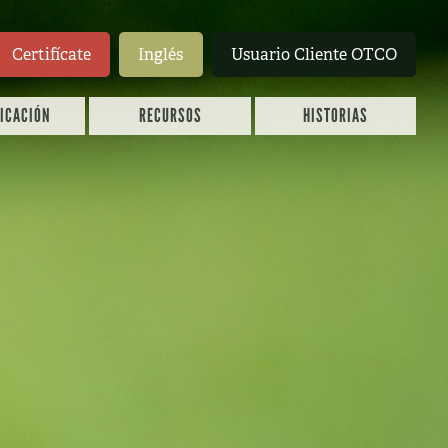
Certifícate
Inglés
Usuario Cliente OTCO
FICACIÓN
RECURSOS
HISTORIAS