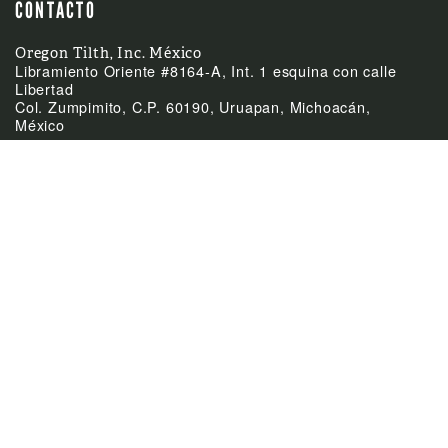
CONTACTO
Oregon Tilth, Inc. México
Libramiento Oriente #8164-A, Int. 1 esquina con calle
Libertad
Col. Zumpimito, C.P. 60190, Uruapan, Michoacán,
México
(52)-452-255-0953
Teléfono
mexico@tilth.org
Email



ÚLTIMAS NOTICIAS
Feb
El Acuerdo de
24:
Equivalencia entre
México y Canadá
Feb
Cierre de las oficinas el