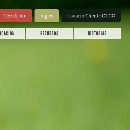
Certifícate
Inglés
Usuario Cliente OTCO
FICACIÓN
RECURSOS
HISTORIAS