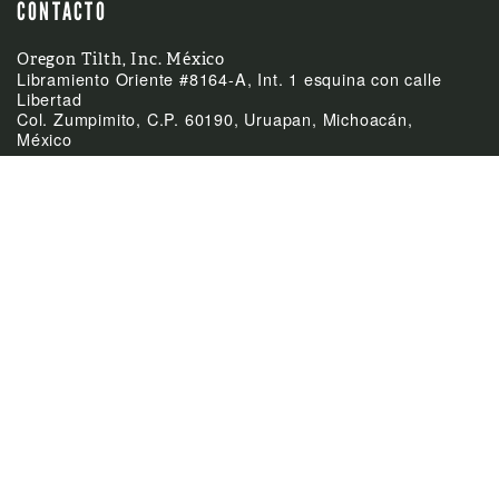
CONTACTO
Oregon Tilth, Inc. México
Libramiento Oriente #8164-A, Int. 1 esquina con calle
Libertad
Col. Zumpimito, C.P. 60190, Uruapan, Michoacán,
México
(52)-452-255-0953
Teléfono
mexico@tilth.org
Email



ÚLTIMAS NOTICIAS
Feb
El Acuerdo de
24:
Equivalencia entre
México y Canadá
Feb
Cierre de las oficinas el