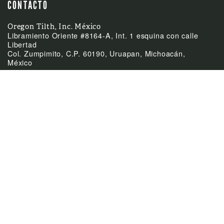
CONTACTO
Oregon Tilth, Inc. México
Libramiento Oriente #8164-A, Int. 1 esquina con calle
Libertad
Col. Zumpimito, C.P. 60190, Uruapan, Michoacán,
México
(52)-452-255-0953
Teléfono
mexico@tilth.org
Email



ÚLTIMAS NOTICIAS
Feb
El Acuerdo de
24:
Equivalencia entre
México y Canadá
Feb
Cierre de las oficinas el