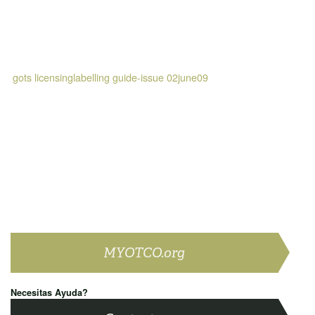
gots licensinglabelling guide-issue 02june09
MYOTCO.org
Necesitas Ayuda?