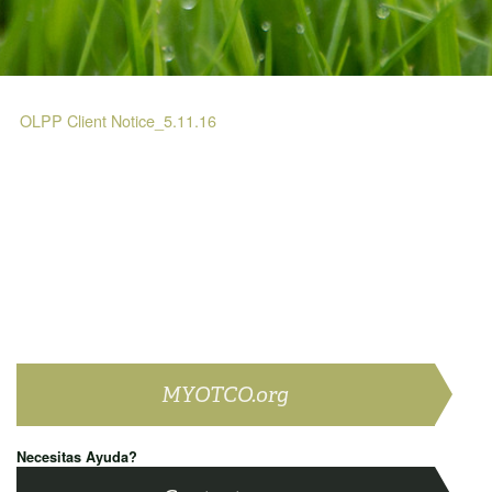
OLPP Client Notice_5.11.16
MYOTCO.org
Necesitas Ayuda?