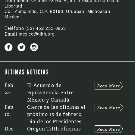
Libramiento Oriente #8164-A, Int. 1 esquina con calle
Libertad
Col. Zumpimito, C.P. 60190, Uruapan, Michoacán,
México
(52)-452-255-0953
Teléfono
mexico@tilth.org
Email



ÚLTIMAS NOTICIAS
Feb
El Acuerdo de
24:
Equivalencia entre
México y Canadá
Feb
Cierre de las oficinas el
10:
próximo 15 de febrero,
Día de los Presidentes
Dec
Oregon Tilth oficinas