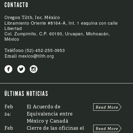
CONTACTO
Oregon Tilth, Inc. México
Libramiento Oriente #8164-A, Int. 1 esquina con calle
Libertad
Col. Zumpimito, C.P. 60190, Uruapan, Michoacán,
México
(52)-452-255-0953
Teléfono
mexico@tilth.org
Email



ÚLTIMAS NOTICIAS
Feb
El Acuerdo de
24:
Equivalencia entre
México y Canadá
Feb
Cierre de las oficinas el