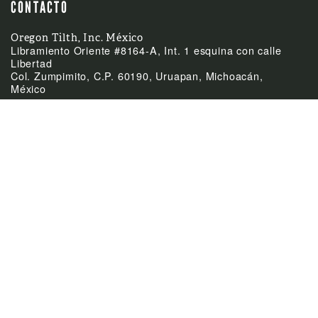
CONTACTO
Oregon Tilth, Inc. México
Libramiento Oriente #8164-A, Int. 1 esquina con calle
Libertad
Col. Zumpimito, C.P. 60190, Uruapan, Michoacán,
México
(52)-452-255-0953
Teléfono
mexico@tilth.org
Email



ÚLTIMAS NOTICIAS
Feb
El Acuerdo de
24:
Equivalencia entre
México y Canadá
Feb
Cierre de las oficinas el