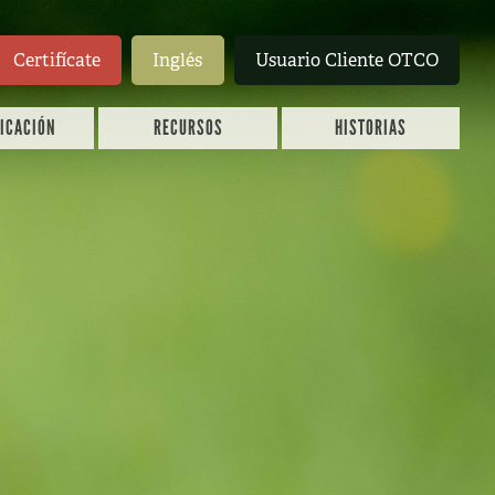
Certifícate
Inglés
Usuario Cliente OTCO
FICACIÓN
RECURSOS
HISTORIAS