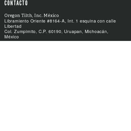
CONTACTO
Oregon Tilth, Inc. México
Libramiento Oriente #8164-A, Int. 1 esquina con calle
Libertad
Col. Zumpimito, C.P. 60190, Uruapan, Michoacán,
México
(52)-452-255-0953
Teléfono
mexico@tilth.org
Email



ÚLTIMAS NOTICIAS
Feb
El Acuerdo de
24:
Equivalencia entre
México y Canadá
Feb
Cierre de las oficinas el