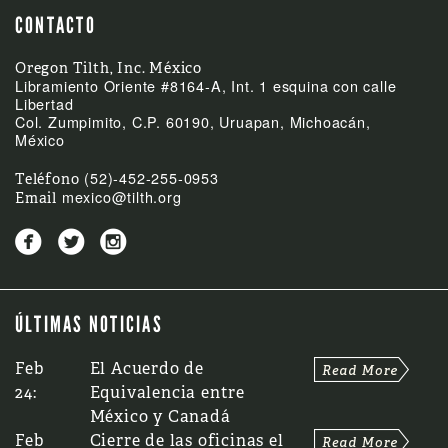
CONTACTO
Oregon Tilth, Inc. México
Libramiento Oriente #8164-A, Int. 1 esquina con calle
Libertad
Col. Zumpimito, C.P. 60190, Uruapan, Michoacán,
México
(52)-452-255-0953
Teléfono
mexico@tilth.org
Email



ÚLTIMAS NOTICIAS
Feb
El Acuerdo de
24:
Equivalencia entre
México y Canadá
Feb
Cierre de las oficinas el