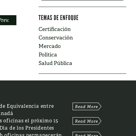
TEMAS DE ENFOQUE
Prev.
Certificación
Conservación
Mercado
Política
Salud Pública
de Equivalencia entre
anadá
s oficinas el próximo 15
 Día de los Presidentes
th oficinas permanecerán