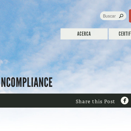
ACERCA
CERTI
ONCOMPLIANCE

Share this Post