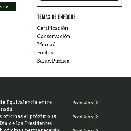
Prev.
TEMAS DE ENFOQUE
Certificación
Conservación
Mercado
Política
Salud Pública
de Equivalencia entre
anadá
s oficinas el próximo 15
 Día de los Presidentes
th oficinas permanecerán