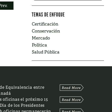
Prev.
TEMAS DE ENFOQUE
Certificación
Conservación
Mercado
Política
Salud Pública
de Equivalencia entre
anadá
s oficinas el próximo 15
 Día de los Presidentes
th oficinas permanecerán