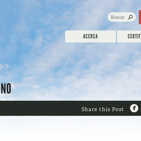
ACERCA
CERTI
INO

Share this Post