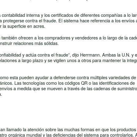
ontabilidad interna y los certificados de diferentes compañías a lo lar
a protegerse contra el fraude. El sistema hace referencia a los envíos a
ar la superficie en acres.
 también ofrecen a los compradores y vendedores a lo largo de la ca
onstruir relaciones más sólidas.
onfiabilidad y actúa contra el fraude”, dijo Herrmann. Ambas la U.N. y
elaciones a largo plazo y se vigilen unos a otros para mantener la integ
 como esta pueden ayudar a defenderse contra múltiples variedades de
ánicos. Las tecnologías como los códigos QR o las identificaciones de
 envíos a medida que se mueven a través de las cadenas de suministr
a.
han llamado la atención sobre las muchas formas en que los productos
o orgánica mundial y las deficiencias del sistema para controlarlos. A