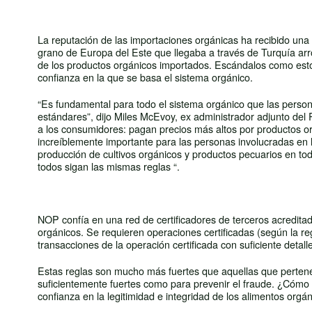
La reputación de las importaciones orgánicas ha recibido una 
grano de Europa del Este que llegaba a través de Turquía arro
de los productos orgánicos importados. Escándalos como esto
confianza en la que se basa el sistema orgánico.
“Es fundamental para todo el sistema orgánico que las perso
estándares”, dijo Miles McEvoy, ex administrador adjunto de
a los consumidores: pagan precios más altos por productos o
increíblemente importante para las personas involucradas en 
producción de cultivos orgánicos y productos pecuarios en t
todos sigan las mismas reglas “.
NOP confía en una red de certificadores de terceros acreditado
orgánicos. Se requieren operaciones certificadas (según la re
transacciones de la operación certificada con suficiente deta
Estas reglas son mucho más fuertes que aquellas que pertene
suficientemente fuertes como para prevenir el fraude. ¿Cómo s
confianza en la legitimidad e integridad de los alimentos org