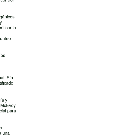
rgánicos
y
ificar la
conteo
íos
al. Sin
tificado
ía y
o McEvoy,
cial para
la
a una