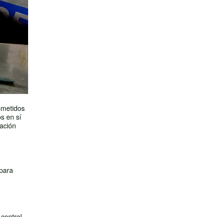
ometidos
s en sí
tación
 para
 control