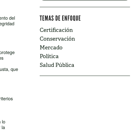
TEMAS DE ENFOQUE
ento del
tegridad
Certificación
Conservación
Mercado
 protege
Política
es
Salud Pública
usta, que
iterios
 lo
 la