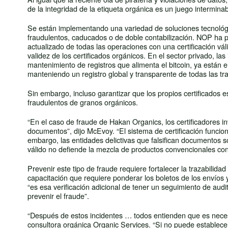
de la integridad de la etiqueta orgánica es un juego intermina
Se están implementando una variedad de soluciones tecnológica
fraudulentos, caducados o de doble contabilización. NOP ha p
actualizado de todas las operaciones con una certificación váli
validez de los certificados orgánicos. En el sector privado, la
mantenimiento de registros que alimenta el bitcoin, ya están
manteniendo un registro global y transparente de todas las tr
Sin embargo, incluso garantizar que los propios certificados 
fraudulentos de granos orgánicos.
“En el caso de fraude de Hakan Organics, los certificadores in
documentos”, dijo McEvoy. “El sistema de certificación funcion
embargo, las entidades delictivas que falsifican documentos son
válido no defiende la mezcla de productos convencionales con
Prevenir este tipo de fraude requiere fortalecer la trazabili
capacitación que requiere ponderar los boletos de los envíos 
“es esa verificación adicional de tener un seguimiento de audit
prevenir el fraude”.
“Después de estos incidentes … todos entienden que es necesa
consultora orgánica Organic Services. “Si no puede establecer