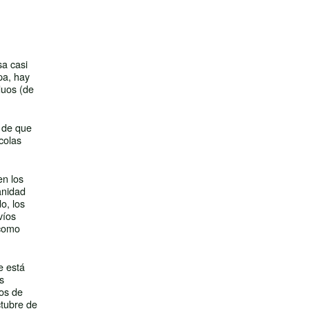
sa casi
pa, hay
duos (de
 de que
colas
en los
anidad
o, los
víos
 como
e está
s
tos de
ctubre de