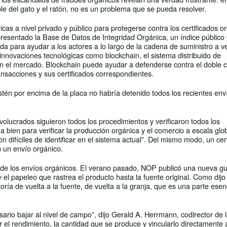
ble del gato y el ratón, no es un problema que se pueda resolver.
s a nivel privado y público para protegerse contra los certificados o
resentado la Base de Datos de Integridad Orgánica, un índice público 
da para ayudar a los actores a lo largo de la cadena de suministro a ver
s innovaciones tecnológicas como blockchain, el sistema distribuido de
 en el mercado. Blockchain puede ayudar a defenderse contra el doble 
ansacciones y sus certificados correspondientes.
estén por encima de la placa no habría detenido todos los recientes env
volucrados siguieron todos los procedimientos y verificaron todos los
a bien para verificar la producción orgánica y el comercio a escala glob
 difíciles de identificar en el sistema actual”. Del mismo modo, un cer
 un envío orgánico.
dad de los envíos orgánicos. El verano pasado, NOP publicó una nueva gu
y el papeleo que rastrea el producto hasta la fuente original. Como dij
oría de vuelta a la fuente, de vuelta a la granja, que es una parte esen
rio bajar al nivel de campo”, dijo Gerald A. Herrmann, codirector de 
 el rendimiento, la cantidad que se produce y vincularlo directamente 