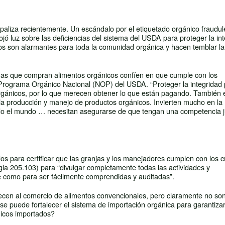
paliza recientemente. Un escándalo por el etiquetado orgánico fraudul
jó luz sobre las deficiencias del sistema del USDA para proteger la in
s son alarmantes para toda la comunidad orgánica y hacen temblar la
nas que compran alimentos orgánicos confíen en que cumple con los
l Programa Orgánico Nacional (NOP) del USDA. “Proteger la integridad
rgánicos, por lo que merecen obtener lo que están pagando. También 
la producción y manejo de productos orgánicos. Invierten mucho en la
odo el mundo … necesitan asegurarse de que tengan una competencia j
s para certificar que las granjas y los manejadores cumplen con los cr
gla 205.103) para “divulgar completamente todas las actividades y
lle como para ser fácilmente comprendidas y auditadas”.
cen al comercio de alimentos convencionales, pero claramente no son
e puede fortalecer el sistema de importación orgánica para garantizar
ánicos importados?