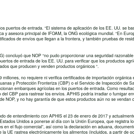
los puertos de entrada. “El sistema de aplicación de los EE. UU. se ba
nica y asesora principal de IFOAM, la ONG ecológica mundial. “En Euro
tificados de envíos que llegan a la frontera, y también pruebas de resi
(OIG) concluyó que NOP “no pudo proporcionar una seguridad razonable
uertos de entrada de los EE. UU. para verificar que los productos agrí
icados que producen y venden productos orgánicos “.
illones, no requiere ni verifica certificados de importación orgánica 
anas y Protección Fronteriza (CBP) o el Servicio de Inspección de S
cionan embarques agrícolas en los puertos de entrada. Como resultad
co del CBP para rastrear los envíos. APHIS podría irradiar o fumigar en
s de NOP, y no hay garantía de que estos productos aún no se vendan
ndo de entendimiento con APHIS el 23 de enero de 2017 y actualment
stados Unidos a ponerse al día con la Unión Europea, que registra lo
es en el flujo comercial”, así como la declaración en aduana, documen
la UE rastrea electrónicamente los alimentos (incluidos, a partir de o