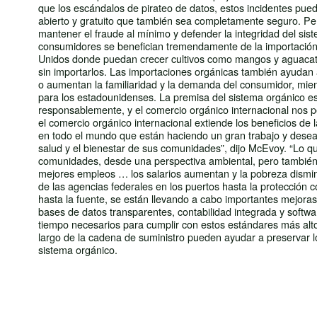
que los escándalos de pirateo de datos, estos incidentes pue
abierto y gratuito que también sea completamente seguro. Pero 
mantener el fraude al mínimo y defender la integridad del sis
consumidores se benefician tremendamente de la importación
Unidos donde puedan crecer cultivos como mangos y aguacates
sin importarlos. Las importaciones orgánicas también ayudan 
o aumentan la familiaridad y la demanda del consumidor, mien
para los estadounidenses. La premisa del sistema orgánico es
responsablemente, y el comercio orgánico internacional nos per
el comercio orgánico internacional extiende los beneficios de
en todo el mundo que están haciendo un gran trabajo y desean
salud y el bienestar de sus comunidades”, dijo McEvoy. “Lo q
comunidades, desde una perspectiva ambiental, pero también p
mejores empleos … los salarios aumentan y la pobreza dismi
de las agencias federales en los puertos hasta la protección co
hasta la fuente, se están llevando a cabo importantes mejora
bases de datos transparentes, contabilidad integrada y softwa
tiempo necesarios para cumplir con estos estándares más altos
largo de la cadena de suministro pueden ayudar a preservar los
sistema orgánico.
POST