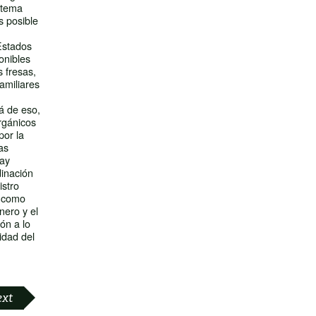
stema
s posible
Estados
onibles
 fresas,
amiliares
á de eso,
rgánicos
por la
as
hay
inación
istro
í como
nero y el
ón a lo
idad del
ext