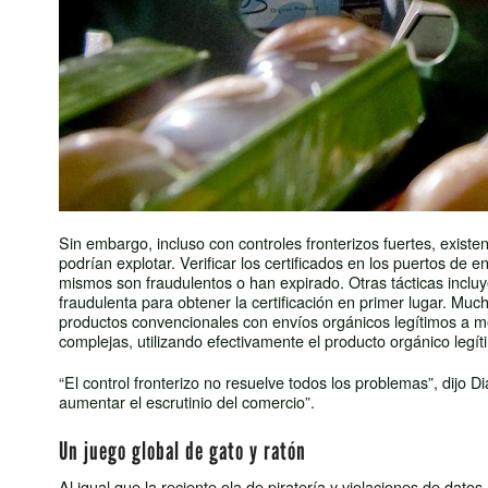
Sin embargo, incluso con controles fronterizos fuertes, exis
podrían explotar. Verificar los certificados en los puertos de
mismos son fraudulentos o han expirado. Otras tácticas inclu
fraudulenta para obtener la certificación en primer lugar. M
productos convencionales con envíos orgánicos legítimos a m
complejas, utilizando efectivamente el producto orgánico leg
“El control fronterizo no resuelve todos los problemas”, dij
aumentar el escrutinio del comercio”.
Un juego global de gato y ratón
Al igual que la reciente ola de piratería y violaciones de dato