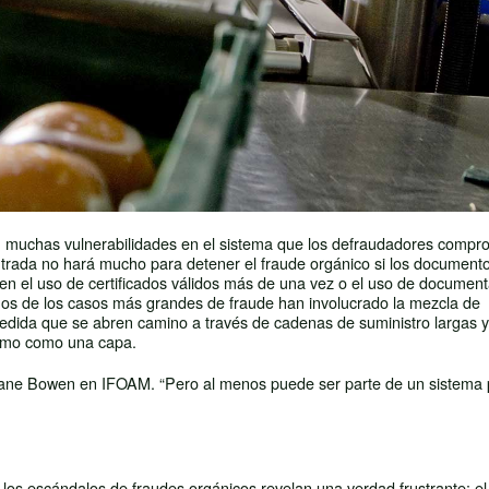
ten muchas vulnerabilidades en el sistema que los defraudadores compr
 entrada no hará mucho para detener el fraude orgánico si los documento
yen el uso de certificados válidos más de una vez o el uso de documen
uchos de los casos más grandes de fraude han involucrado la mezcla de
edida que se abren camino a través de cadenas de suministro largas y
ítimo como una capa.
o Diane Bowen en IFOAM. “Pero al menos puede ser parte de un sistema
s, los escándalos de fraudes orgánicos revelan una verdad frustrante: el