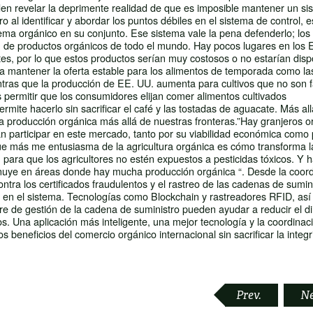
den revelar la deprimente realidad de que es imposible mantener un si
al identificar y abordar los puntos débiles en el sistema de control, e
tema orgánico en su conjunto. Ese sistema vale la pena defenderlo; los
 de productos orgánicos de todo el mundo. Hay pocos lugares en los 
, por lo que estos productos serían muy costosos o no estarían disp
a mantener la oferta estable para los alimentos de temporada como las
tras que la producción de EE. UU. aumenta para cultivos que no son f
 permitir que los consumidores elijan comer alimentos cultivados
mite hacerlo sin sacrificar el café y las tostadas de aguacate. Más all
 la producción orgánica más allá de nuestras fronteras.”Hay granjeros o
 participar en este mercado, tanto por su viabilidad económica como 
ue más me entusiasma de la agricultura orgánica es cómo transforma l
ara que los agricultores no estén expuestos a pesticidas tóxicos. Y 
nuye en áreas donde hay mucha producción orgánica “. Desde la coord
ntra los certificados fraudulentos y el rastreo de las cadenas de sumin
s en el sistema. Tecnologías como Blockchain y rastreadores RFID, as
re de gestión de la cadena de suministro pueden ayudar a reducir el di
. Una aplicación más inteligente, una mejor tecnología y la coordinaci
 beneficios del comercio orgánico internacional sin sacrificar la integr
Prev.
N