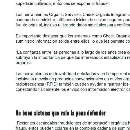
superficie cultivada, entonces se expone al fraude”.
Las herramientas Organic Service’s Check Organic integran la c
cadena de suministro, utilizando inicios de sesión seguros par
fuente original, incluso utilizando datos satelitales para verific
Es importante destacar que los sistemas como Check Organic
suministro información sólida entre ellos, lo que les permite c
“La confianza entre las personas a lo largo de los años crea c
subrayan la importancia de que los interesados ​​establezcan r
orgánica.
Las herramientas de trazabilidad detalladas y en tiempo real
incluida la mezcla de productos convencionales en envíos org
radiofrecuencia (RFID) también pueden ayudar a rastrear los
conectando físicamente los envíos con información electrónic
Un buen sistema que vale la pena defender
Recientes escándalos fraudulentos de importación orgánica 
fraudulentos pueden colarse en la compleja cadena de suministr