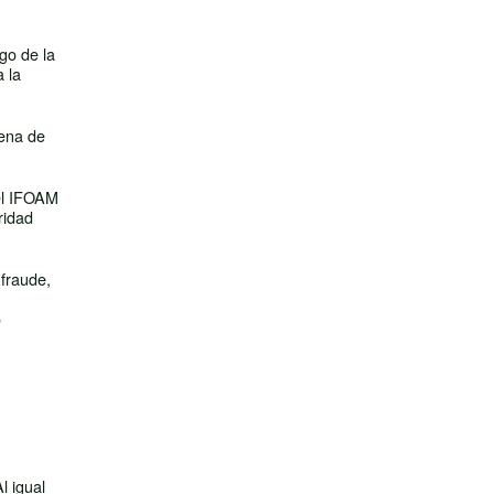
go de la
 la
dena de
 el IFOAM
ridad
 fraude,
o
l igual