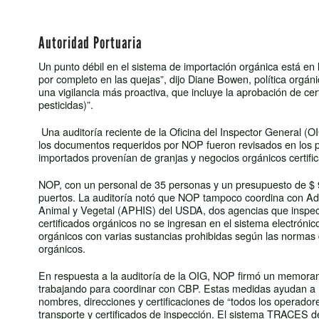
Autoridad Portuaria
Un punto débil en el sistema de importación orgánica está en 
por completo en las quejas”, dijo Diane Bowen, política orgá
una vigilancia más proactiva, que incluye la aprobación de cer
pesticidas)”.
Una auditoría reciente de la Oficina del Inspector General 
los documentos requeridos por NOP fueron revisados ​​en los p
importados provenían de granjas y negocios orgánicos certif
NOP, con un personal de 35 personas y un presupuesto de $ 9 m
puertos. La auditoría notó que NOP tampoco coordina con Adu
Animal y Vegetal (APHIS) del USDA, dos agencias que inspec
certificados orgánicos no se ingresan en el sistema electróni
orgánicos con varias sustancias prohibidas según las norma
orgánicos.
En respuesta a la auditoría de la OIG, NOP firmó un memora
trabajando para coordinar con CBP. Estas medidas ayudan a E
nombres, direcciones y certificaciones de “todos los operador
transporte y certificados de inspección. El sistema TRACES de 