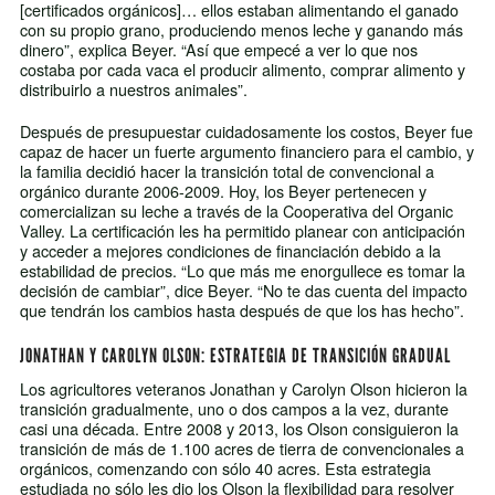
[certificados orgánicos]… ellos estaban alimentando el ganado
con su propio grano, produciendo menos leche y ganando más
dinero”, explica Beyer. “Así que empecé a ver lo que nos
costaba por cada vaca el producir alimento, comprar alimento y
distribuirlo a nuestros animales”.
Después de presupuestar cuidadosamente los costos, Beyer fue
capaz de hacer un fuerte argumento financiero para el cambio, y
la familia decidió hacer la transición total de convencional a
orgánico durante 2006-2009. Hoy, los Beyer pertenecen y
comercializan su leche a través de la Cooperativa del Organic
Valley. La certificación les ha permitido planear con anticipación
y acceder a mejores condiciones de financiación debido a la
estabilidad de precios. “Lo que más me enorgullece es tomar la
decisión de cambiar”, dice Beyer. “No te das cuenta del impacto
que tendrán los cambios hasta después de que los has hecho”.
JONATHAN Y CAROLYN OLSON: ESTRATEGIA DE TRANSICIÓN GRADUAL
Los agricultores veteranos Jonathan y Carolyn Olson hicieron la
transición gradualmente, uno o dos campos a la vez, durante
casi una década. Entre 2008 y 2013, los Olson consiguieron la
transición de más de 1.100 acres de tierra de convencionales a
orgánicos, comenzando con sólo 40 acres. Esta estrategia
estudiada no sólo les dio los Olson la flexibilidad para resolver