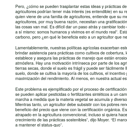
Pero, ¿cómo se pueden trasplantar estas ideas y prácticas de
agricultores podrían tener más interés (es entendible) en su 
quien viene de una familia de agricultores, entiende que su men
agricultores, por muy buena razón, necesitan una gratificació
las cosas van mal. Es difícil dar un paso atrás y cambiar tod
a sí mismo: somos humanos y vivimos en el mundo real”. Está 
carbono, pero ¿en qué le beneficia esto a un agricultor que 
Lamentablemente, nuestras políticas agrícolas exacerban este 
brindar asistencia para prácticas como cultivos de cobertura, 
establece y asegura las prácticas de manejo que están erosion
atmósfera. Hay una motivación intrínseca por parte de los agri
tierras secas, donde el suelo es frágil y puede ser fácilment
suelo, donde se cultiva la mayoría de los cultivos, el incentiv
maximización del rendimiento. Al menos, en nuestra actual est
Este problema es ejemplificado por el proceso de certificación
se pueden aplicar pesticidas o fertilizantes sintéticos a un
marcha a medida que la materia vegetal se acumula y diversos
Mientras tanto, un agricultor debe subsistir con los pobres ren
beneficio del precio que viene con la certificación orgánica. 
atrapado en la agricultura convencional, incluso si quiera hac
crecimiento de las prácticas sostenibles”, dijo Moyer. “El marc
a mantener el status-quo”.