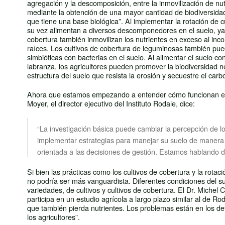
agregación y la descomposición, entre la inmovilización de n
mediante la obtención de una mayor cantidad de biodiversidad 
que tiene una base biológica”. Al implementar la rotación de cu
su vez alimentan a diversos descomponedores en el suelo, ya 
cobertura también inmovilizan los nutrientes en exceso al inc
raíces. Los cultivos de cobertura de leguminosas también puede
simbióticas con bacterias en el suelo. Al alimentar el suelo c
labranza, los agricultores pueden promover la biodiversidad ne
estructura del suelo que resista la erosión y secuestre el carb
Ahora que estamos empezando a entender cómo funcionan estas
Moyer, el director ejecutivo del Instituto Rodale, dice:
“La investigación básica puede cambiar la percepción de los 
implementar estrategias para manejar su suelo de manera 
orientada a las decisiones de gestión. Estamos hablando d
Si bien las prácticas como los cultivos de cobertura y la rotac
no podría ser más vanguardista. Diferentes condiciones del su
variedades, de cultivos y cultivos de cobertura. El Dr. Michel 
participa en un estudio agrícola a largo plazo similar al de 
que también pierda nutrientes. Los problemas están en los det
los agricultores”.