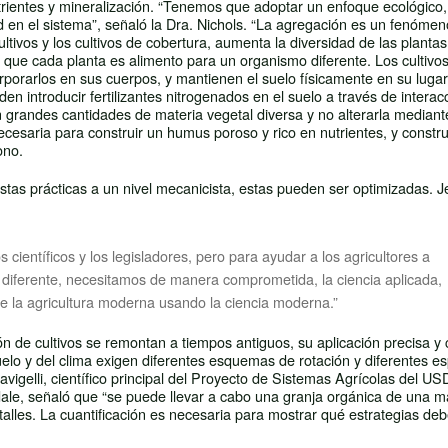
utrientes y mineralización. “Tenemos que adoptar un enfoque ecológico,
en el sistema”, señaló la Dra. Nichols. “La agregación es un fenómeno
ltivos y los cultivos de cobertura, aumenta la diversidad de las plantas
que cada planta es alimento para un organismo diferente. Los cultivo
orporarlos en sus cuerpos, y mantienen el suelo físicamente en su luga
n introducir fertilizantes nitrogenados en el suelo a través de interac
on grandes cantidades de materia vegetal diversa y no alterarla mediant
cesaria para construir un humus poroso y rico en nutrientes, y construi
ono.
 prácticas a un nivel mecanicista, estas pueden ser optimizadas. Je
científicos y los legisladores, pero para ayudar a los agricultores a
diferente, necesitamos de manera comprometida, la ciencia aplicada,
e la agricultura moderna usando la ciencia moderna.”
ión de cultivos se remontan a tiempos antiguos, su aplicación precisa y c
elo y del clima exigen diferentes esquemas de rotación y diferentes es
Cavigelli, científico principal del Proyecto de Sistemas Agrícolas del U
Rodale, señaló que “se puede llevar a cabo una granja orgánica de una 
alles. La cuantificación es necesaria para mostrar qué estrategias de