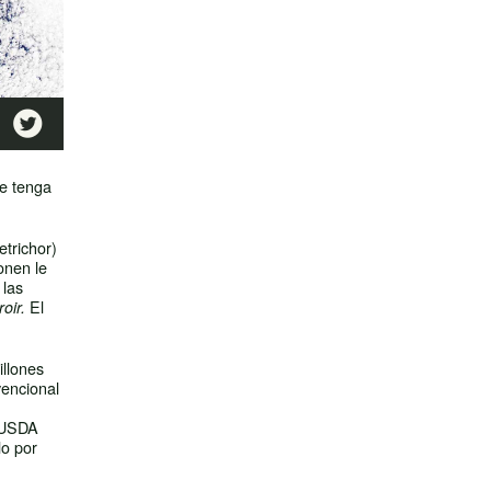

ue tenga
etrichor)
onen le
 las
El
roir.
illones
vencional
 (USDA
lo por