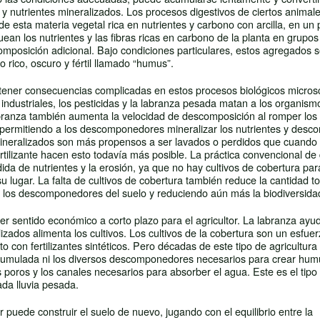
o y nutrientes mineralizados. Los procesos digestivos de ciertos anima
de esta materia vegetal rica en nutrientes y carbono con arcilla, en un
an los nutrientes y las fibras ricas en carbono de la planta en grupos
omposición adicional. Bajo condiciones particulares, estos agregados 
 rico, oscuro y fértil llamado “humus”.
 tener consecuencias complicadas en estos procesos biológicos micros
industriales, los pesticidas y la labranza pesada matan a los organism
branza también aumenta la velocidad de descomposición al romper los
, permitiendo a los descomponedores mineralizar los nutrientes y des
 mineralizados son más propensos a ser lavados o perdidos que cuando
rtilizante hacen esto todavía más posible. La práctica convencional de 
da de nutrientes y la erosión, ya que no hay cultivos de cobertura par
su lugar. La falta de cultivos de cobertura también reduce la cantidad to
a los descomponedores del suelo y reduciendo aún más la biodiversida
r sentido económico a corto plazo para el agricultor. La labranza ayu
lizados alimenta los cultivos. Los cultivos de la cobertura son un esfuer
 con fertilizantes sintéticos. Pero décadas de este tipo de agricultura 
 acumulada ni los diversos descomponedores necesarios para crear hum
s poros y los canales necesarios para absorber el agua. Este es el tipo
ada lluvia pesada.
puede construir el suelo de nuevo, jugando con el equilibrio entre la