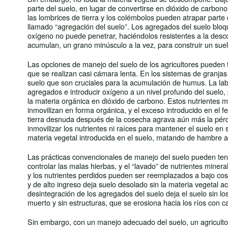
parte del suelo, en lugar de convertirse en dióxido de carbon
las lombrices de tierra y los colémbolos pueden atrapar parte 
llamado “agregación del suelo”. Los agregados del suelo bloque
oxígeno no puede penetrar, haciéndolos resistentes a la desc
acumulan, un grano minúsculo a la vez, para construir un suelo
Las opciones de manejo del suelo de los agricultores pueden
que se realizan casi cámara lenta. En los sistemas de granjas 
suelo que son cruciales para la acumulación de humus. La la
agregados e introducir oxígeno a un nivel profundo del suelo
la materia orgánica en dióxido de carbono. Estos nutrientes
inmovilizan en forma orgánica, y el exceso introducido en el fe
tierra desnuda después de la cosecha agrava aún más la pérdi
inmovilizar los nutrientes ni raíces para mantener el suelo en 
materia vegetal introducida en el suelo, matando de hambre 
Las prácticas convencionales de manejo del suelo pueden tene
controlar las malas hierbas, y el “lavado” de nutrientes minera
y los nutrientes perdidos pueden ser reemplazados a bajo costo
y de alto ingreso deja suelo desolado sin la materia vegetal
desintegración de los agregados del suelo deja el suelo sin lo
muerto y sin estructuras, que se erosiona hacia los ríos con c
Sin embargo, con un manejo adecuado del suelo, un agricultor 