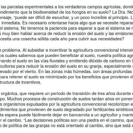
 las parcelas experimentales a los verdaderos campos agrícolas, dond
rendimiento que la biodiversidad de los hongos en su suelo? La Dra. Nic
saje, “puede ser difícil de escuchar, y un poco increíble al principio. 
n inmediata. Es necesario orientarse hacia algo que se necesite repar
o el sistema. No tenemos la paciencia para esperar a que el sistema se
muy bien hablar acerca de reducir la erosión del suelo y las emisione
necesita una cosecha sólida cada año para cubrir sus necesidades?
problema. Al subsidiar e incentivar la agricultura convencional intensi
los cuales sabemos que pueden beneficiar al suelo, nuestra política agr
ando el suelo en las vías fluviales y emitiendo dióxido de carbono en 
cultores para reducir la erosión del suelo en su granja, especialmente 
e llevado por el viento. En las zonas más húmedas, con áreas profundas 
o para retener el suelo es minimizado por los beneficios que provienen d
ructura de incentivos.
 orgánica, que requiere un período de transición de tres años durante 
 campo. Muchos procesos de construcción de suelos tardan años en pone
 organismos expulsados ​​por la agricultura convencional recolonizan 
dimientos que provienen de suelo degradado por fertilizantes sintéticos,
Esta espera puede fácilmente dejar en bancarrota a un agricultor y mant
er el cambio. “Las decisiones políticas son una piedra en el camino, que
o de política de las granjas no está orientado al cambio, sino que está 