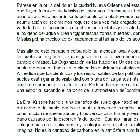
Párese en la orilla del río en la ciudad Nueva Orleans del es
que fluyen fuera del río Mississippi cada año. En esa agua tu
acumulado. Este escurrimiento del suelo está obstruyendo nues
acumulación de sedimentos requiere cada vez más dragado pa
variedad de consecuencias negativas ambientales y de salud pú
el oxígeno del agua y crean “gigantescas zonas muertas”, don
Mississippi ha crecido aproximadamente al tamaño del estado 
Más allá de este estrago medioambiental a escala local y con
los suelos se degradan, arrojan gases de efecto invernadero c
cambio climático. La Organización de las Naciones Unidas para 
suelo representan hasta un tercio de las emisiones globales 
A medida que los científicos y los responsables de las políti
suelos están ganando visibilidad como una de las partes más i
doble de carbono que la atmósfera. Podrían liberar ese carb
una esponja, sacando el carbono de la atmósfera y así comba
La Dra. Kristine Nichols, una científica del suelo que habló 
del carbono del suelo, particularmente a través de la agricultu
construcción de suelos sanos y biodiversos para tomar y secu
daño causado por la escorrentía del suelo. “Cuando miramos e
enfoque más económicamente y ecológicamente viable”, expli
imagina. No es la cantidad de carbono en la atmósfera sino la