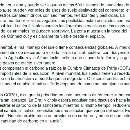
tado Louisiana y puede ver algunos de los 500 millones de toneladas de
rbia, se pueden ver miles de años de suelo deslavado del continente l
tros canales hídricos con sedimentos, fertilizantes y pesticidas. La
ra mantener el río navegable. Los pesticidas están asociados con un
blica. Los fertilizantes causan las floraciones masivas de las algas, 
de los animales no pueden sobrevivir. La zona muerta en la boca del
de Connecticut y es claramente visible desde el espacio.
tinental, el mal manejo del suelo tiene consecuencias globales. A medi
omo dióxido de carbono y óxido nitroso a la atmósfera, contribuyendo 
la Agricultura y la Alimentación estima que el uso de la tierra y la ges
de gases de efecto invernadero.
cas compensan el carbono a raíz de la Cumbre Climática de París (COP2
mportantes de la ecuación. A nivel mundial, los suelos tienen alrededo
ono en la atmósfera a medida que se degradan. O el suelo podría actu
tiendo el cambio climático. Todo depende de cómo se manejan los sue
en la COP21, dice que la prioridad en este momento es “detener la hemo
ra sin labranza. La Dra. Nichols espera impulsar esta discusión hacia l
estrar el carbono de la atmósfera, mientras al mismo tiempo, reducien
l cambio climático, necesitamos una solución que venga del suelo. Es
có. “Nuestro problema es un problema de carbono, y no es el que ust
 cantidad de carbono en el suelo”.