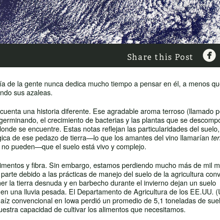

Share this Post
oría de la gente nunca dedica mucho tiempo a pensar en él, a menos q
ando sus azaleas.
e cuenta una historia diferente. Ese agradable aroma terroso (llamado p
as germinando, el crecimiento de bacterias y las plantas que se descomp
nde se encuentre. Estas notas reflejan las particularidades del suelo,
lógica de ese pedazo de tierra—lo que los amantes del vino llamarían
ter
os no pueden—que el suelo está vivo y complejo.
 alimentos y fibra. Sin embargo, estamos perdiendo mucho más de mil m
arte debido a las prácticas de manejo del suelo de la agricultura con
er la tierra desnuda y en barbecho durante el invierno dejan un suelo
 en una lluvia pesada. El Departamento de Agricultura de los EE.UU.
 maíz convencional en Iowa perdió un promedio de 5,1 toneladas de sue
estra capacidad de cultivar los alimentos que necesitamos.