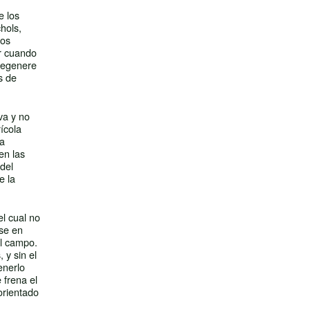
e los
hols,
Los
ar cuando
 regenere
s de
va y no
ícola
la
en las
del
e la
el cual no
rse en
el campo.
 y sin el
enerlo
 frena el
orientado