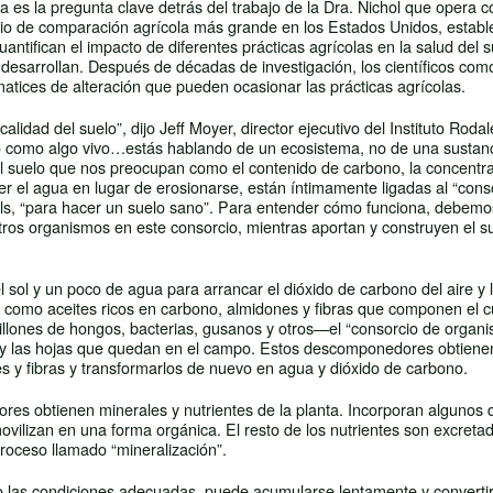
 es la pregunta clave detrás del trabajo de la Dra. Nichol que opera c
studio de comparación agrícola más grande en los Estados Unidos, establ
ntifican el impacto de diferentes prácticas agrícolas en la salud del 
desarrollan. Después de décadas de investigación, los científicos como
matices de alteración que pueden ocasionar las prácticas agrícolas.
lidad del suelo”, dijo Jeff Moyer, director ejecutivo del Instituto Roda
lo como algo vivo…estás hablando de un ecosistema, no de una sustan
l suelo que nos preocupan como el contenido de carbono, la concentra
ner el agua en lugar de erosionarse, están íntimamente ligadas al “cons
ols, “para hacer un suelo sano”. Para entender cómo funciona, debemo
tros organismos en este consorcio, mientras aportan y construyen el su
 sol y un poco de agua para arrancar el dióxido de carbono del aire y lo
omo aceites ricos en carbono, almidones y fibras que componen el 
illones de hongos, bacterias, gusanos y otros—el “consorcio de organ
ces y las hojas que quedan en el campo. Estos descomponedores obtiene
 y fibras y transformarlos de nuevo en agua y dióxido de carbono.
es obtienen minerales y nutrientes de la planta. Incorporan algunos 
ovilizan en una forma orgánica. El resto de los nutrientes son excreta
roceso llamado “mineralización”.
o las condiciones adecuadas, puede acumularse lentamente y converti