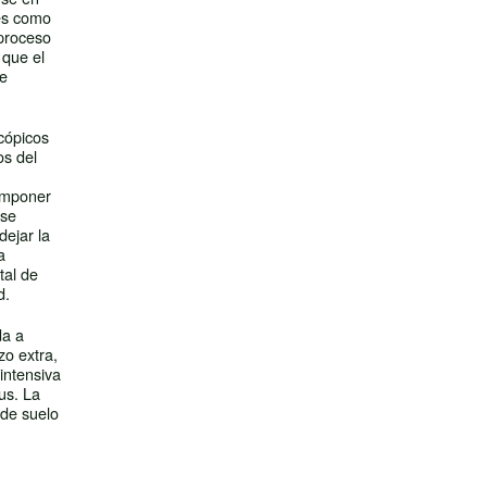
les como
 proceso
 que el
se
cópicos
os del
componer
 se
dejar la
a
tal de
d.
da a
zo extra,
intensiva
us. La
 de suelo