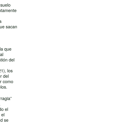
 suelo
entamente
a
que sacan
da que
al
tión del
1), los
r del
ar como
los.
rragia”
a
do el
 el
ed se