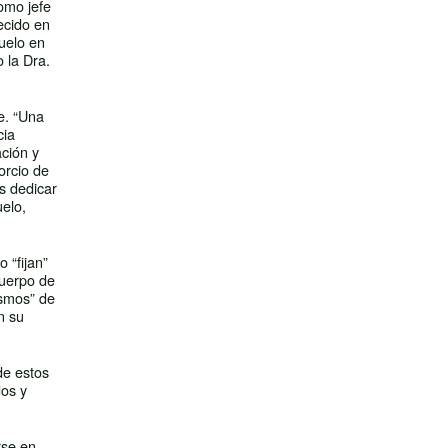
omo jefe
ecido en
suelo en
 la Dra.
le. “Una
cia
ción y
orcio de
s dedicar
elo,
 “fijan”
cuerpo de
ismos” de
n su
de estos
dos y
rse en