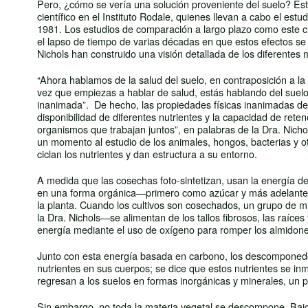
Pero, ¿cómo se vería una solución proveniente del suelo? Esta
científico en el Instituto Rodale, quienes llevan a cabo el e
1981. Los estudios de comparación a largo plazo como este cua
el lapso de tiempo de varias décadas en que estos efectos se 
Nichols han construido una visión detallada de los diferentes 
“Ahora hablamos de la salud del suelo, en contraposición a la ca
vez que empiezas a hablar de salud, estás hablando del sue
inanimada”. De hecho, las propiedades físicas inanimadas de
disponibilidad de diferentes nutrientes y la capacidad de rete
organismos que trabajan juntos”, en palabras de la Dra. Nich
un momento al estudio de los animales, hongos, bacterias y o
ciclan los nutrientes y dan estructura a su entorno.
A medida que las cosechas foto-sintetizan, usan la energía del
en una forma orgánica—primero como azúcar y más adelante c
la planta. Cuando los cultivos son cosechados, un grupo de m
la Dra. Nichols—se alimentan de los tallos fibrosos, las raí
energía mediante el uso de oxígeno para romper los almidones
Junto con esta energía basada en carbono, los descomponedor
nutrientes en sus cuerpos; se dice que estos nutrientes se inm
regresan a los suelos en formas inorgánicas y minerales, un p
Sin embargo, no toda la materia vegetal se descompone. Baj