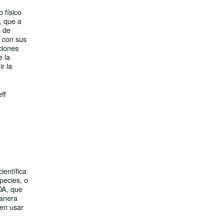
 físico
, que a
s de
r con sus
ciones
e la
r la
ff
ientífica
pecies, o
SDA, que
manera
ben usar