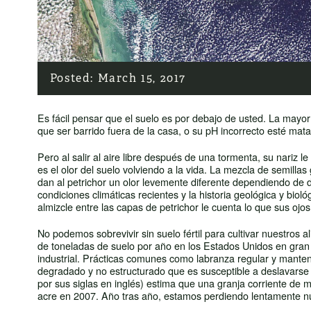
Posted:
March 15, 2017
Es fácil pensar que el suelo es por debajo de usted. La may
que ser barrido fuera de la casa, o su pH incorrecto esté mat
Pero al salir al aire libre después de una tormenta, su nariz l
es el olor del suelo volviendo a la vida. La mezcla de semill
dan al petrichor un olor levemente diferente dependiendo de do
condiciones climáticas recientes y la historia geológica y bio
almizcle entre las capas de petrichor le cuenta lo que sus oj
No podemos sobrevivir sin suelo fértil para cultivar nuestros
de toneladas de suelo por año en los Estados Unidos en gran p
industrial. Prácticas comunes como labranza regular y manten
degradado y no estructurado que es susceptible a deslavarse
por sus siglas en inglés) estima que una granja corriente de
acre en 2007. Año tras año, estamos perdiendo lentamente nu