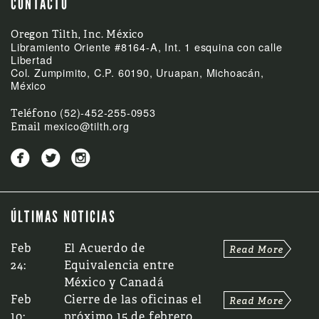
CONTACTO
Oregon Tilth, Inc. México
Libramiento Oriente #8164-A, Int. 1 esquina con calle
Libertad
Col. Zumpimito, C.P. 60190, Uruapan, Michoacán,
México
(52)-452-255-0953
Teléfono
mexico@tilth.org
Email



ÚLTIMAS NOTICIAS
Feb
El Acuerdo de
24:
Equivalencia entre
México y Canadá
Feb
Cierre de las oficinas el
10:
próximo 15 de febrero,