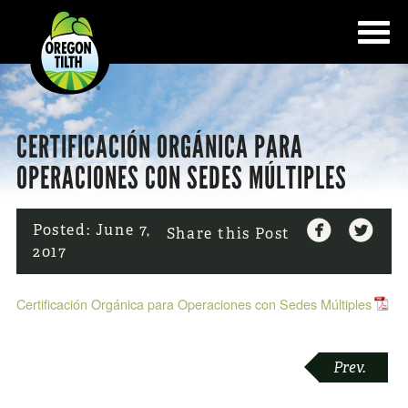
CERTIFICACIÓN ORGÁNICA PARA
OPERACIONES CON SEDES MÚLTIPLES


Posted:
June 7,
Share this Post
2017
Certificación Orgánica para Operaciones con Sedes Múltiples
POST
Prev.
NAVIGATION